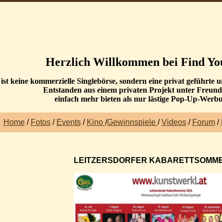
Herzlich Willkommen bei
Find Yo
ist keine kommerzielle Singlebörse, sondern eine privat geführte
Entstanden aus einem privaten Projekt unter Freun
einfach mehr bieten als nur lästige Pop-Up-Werb
H
ome
/
Fotos
/
Events
/
Kino
/
Gewinnspiele
/
Videos
/
Forum
/
LEITZERSDORFER KABARETTSOMM