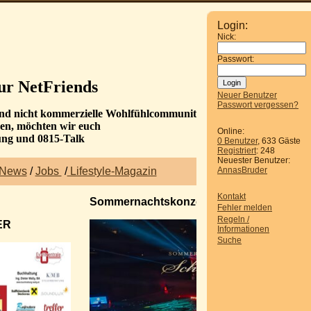
Login:
Nick:
Passwort:
ur NetFriends
Neuer Benutzer
Passwort vergessen?
 und nicht kommerzielle Wohlfühlcommunity.
den, möchten wir euch
Online:
ung und 0815-Talk
0 Benutzer
, 633 Gäste
Registriert
: 248
Neuester Benutzer:
News
/
Jobs
/
Lifestyle-Magazin
AnnasBruder
Kontakt
Sommernachtskonzert Schönbrunn
Fehler melden
Regeln /
ER
Informationen
Suche