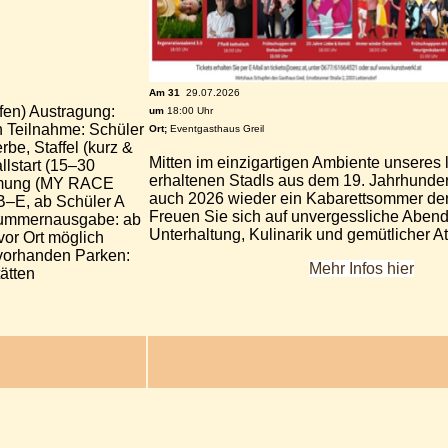
Am 31
29.07.2026
en) Austragung:
um
18:00 Uhr
 Teilnahme: Schüler
Ort;
Eventgasthaus Greil
be, Staffel (kurz &
Mitten im einzigartigen Ambiente unseres 
llstart (15–30
erhaltenen Stadls aus dem 19. Jahrhunder
hmung (MY RACE
auch 2026 wieder ein Kabarettsommer der
B–E, ab Schüler A
Freuen Sie sich auf unvergessliche Abend
nummernausgabe: ab
Unterhaltung, Kulinarik und gemütlicher 
or Ort möglich
vorhanden Parken:
Mehr Infos hier
ätten