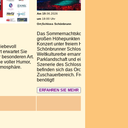
Am 19
.06.2026
um
18:00 Uhr
Ort;Schloss Schönbrunn
Das Sommernachtskonzert Schönbrunn zählt
großen Höhepunkten des philharmonischen 
Konzert unter freiem Himmel findet jährlich i
liebevoll
Schönbrunner Schlosspark statt, der von 
t erwartet Sie
Weltkulturerbe ernannt wurde. Inmitten der 
 besonderen Art.
Parklandschaft und eingerahmt von der auß
e voller Humor,
Szenerie des Schlosses Schönbrunn und der 
Atmosphäre.
befinden sich das Orchesterpodium und der
Zuschauerbereich. Freier Eintritt - es werden
benötigt!