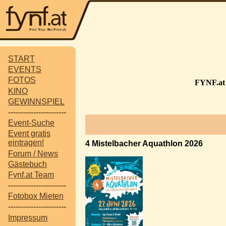
START
EVENTS
FOTOS
FYNF.at 
KINO
GEWINNSPIEL
-----------------------
Event-Suche
Event gratis
eintragen!
4 Mistelbacher Aquathlon 2026
Forum / News
Gästebuch
Fynf.at Team
-----------------------
Fotobox Mieten
-----------------------
Impressum