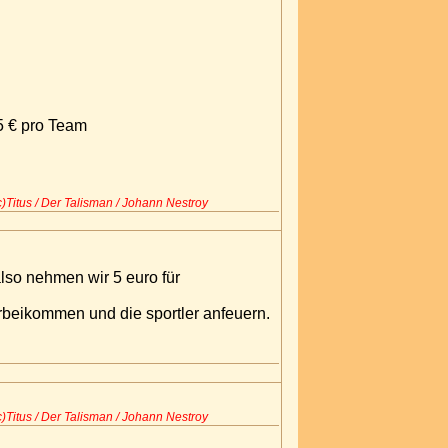
5 € pro Team
c)Titus / Der Talisman / Johann Nestroy
also nehmen wir 5 euro für
orbeikommen und die sportler anfeuern.
c)Titus / Der Talisman / Johann Nestroy