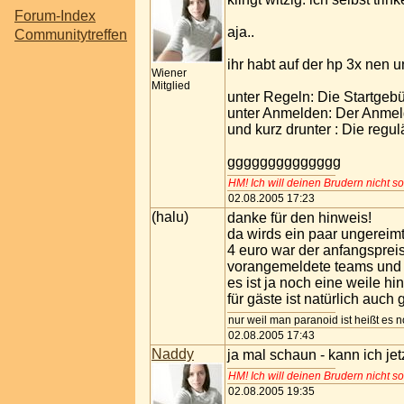
Forum-Index
aja..
Communitytreffen
ihr habt auf der hp 3x nen 
Wiener
Mitglied
unter Regeln: Die Startgebü
unter Anmelden: Der Anmeld
und kurz drunter : Die regul
gggggggggggggg
HM! Ich will deinen Brudern nicht so
02.08.2005 17:23
(halu)
danke für den hinweis!
da wirds ein paar ungereim
4 euro war der anfangspreis
vorangemeldete teams und 
es ist ja noch eine weile h
für gäste ist natürlich auch 
nur weil man paranoid ist heißt es n
02.08.2005 17:43
Naddy
ja mal schaun - kann ich jet
HM! Ich will deinen Brudern nicht so
02.08.2005 19:35