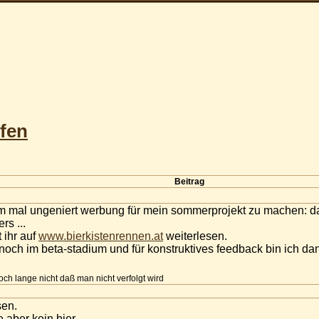
fen
Beitrag
m mal ungeniert werbung für mein sommerprojekt zu machen: das
s ...
 ihr auf
www.bierkistenrennen.at
weiterlesen.
r noch im beta-stadium und für konstruktives feedback bin ich da
och lange nicht daß man nicht verfolgt wird
sen.
e aber kein bier...