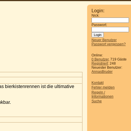
Login:
Nick:
Passwort:
Neuer Benutzer
Passwort vergessen?
Online:
0 Benutzer
, 719 Gäste
Registriert
: 248
Neuester Benutzer:
AnnasBruder
Kontakt
 bierkistenrennen ist die ultimative
Fehler melden
Regeln /
Informationen
Suche
nkbar.