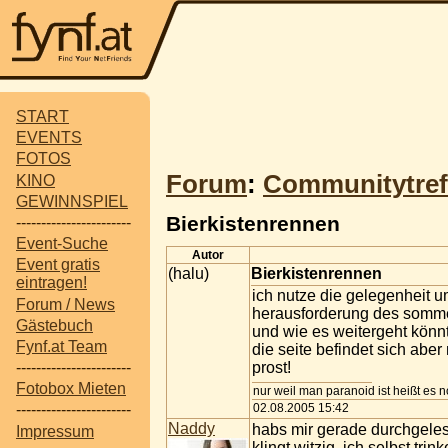
START
EVENTS
FOTOS
Forum
:
Communitytref
KINO
GEWINNSPIEL
Bierkistenrennen
-----------------------
Event-Suche
Autor
Event gratis
(halu)
Bierkistenrennen
eintragen!
ich nutze die gelegenheit u
Forum / News
herausforderung des sommer
Gästebuch
und wie es weitergeht könnt
Fynf.at Team
die seite befindet sich abe
prost!
-----------------------
Fotobox Mieten
nur weil man paranoid ist heißt es n
02.08.2005 15:42
-----------------------
Naddy
habs mir gerade durchgele
Impressum
klingt witzig. ich selbst trink