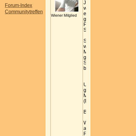
Jaja es wird
Forum-Index
wieder zeit für
Communitytreffen
einen
Wiener Mitglied
gemütlichen
FYNF-
Stammtisch.
Somit möchten
wir Euch 1x im
Monat einen
gemütlichen
Stammtisch
bieten.
Und wir starten
gleich am 17.
Mai 2007
(Feiertag)
Beginn 18h30
Wo? ja das ist
auch immer die
Frage.. wo kann