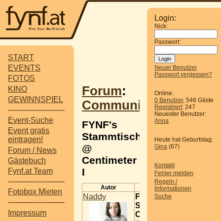
Login:
Nick:
Passwort:
START
EVENTS
Neuer Benutzer
Passwort vergessen?
FOTOS
Forum
:
KINO
Online:
GEWINNSPIEL
0 Benutzer
, 546 Gäste
Communitytreffen
Registriert
: 247
-----------------------
Neuester Benutzer:
Event-Suche
Anna
FYNF's
Event gratis
Stammtisch
eintragen!
Heute hat Geburtstag:
@
Gina
(67)
Forum / News
Centimeter
Gästebuch
Kontakt
I
Fynf.at Team
Fehler melden
-----------------------
Regeln /
Autor
Beitrag
Informationen
Fotobox Mieten
Naddy
FYNF's
Suche
-----------------------
Stammtisch @
Impressum
Centimeter I