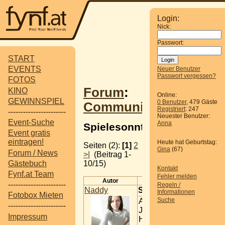
Login:
Nick:
Passwort:
START
EVENTS
Neuer Benutzer
Passwort vergessen?
FOTOS
Forum
:
KINO
Online:
GEWINNSPIEL
0 Benutzer
, 479 Gäste
Communitytreffen
Registriert
: 247
-----------------------
Neuester Benutzer:
Event-Suche
Anna
Spielesonntag
Event gratis
eintragen!
Heute hat Geburtstag:
Seiten (2):
[1]
2
Gina
(67)
Forum / News
>|
(Beitrag 1-
10/15)
Gästebuch
Kontakt
Fynf.at Team
Fehler melden
Autor
Beitrag
-----------------------
Regeln /
Naddy
Spielesonntag
Informationen
Fotobox Mieten
Suche
Activity * Uno
-----------------------
Jenga *
Impressum
Hornochse