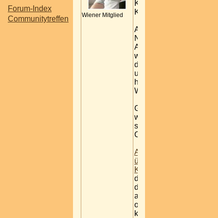
Knowing me
Forum-Index
Knowing you ...
Wiener Mitglied
Communitytreffen
An diesem
Nachmittag /
Abend
wird gespielt was
das Zeug hält
und jeder ist
herzlich
Willkommen.
Getränke gibts
wie immer zum
super günstigen
Club-Preis.
Anmeldungen
über den
Kalender
damit wir auch
die Getränke für
alle
organisieren
können.