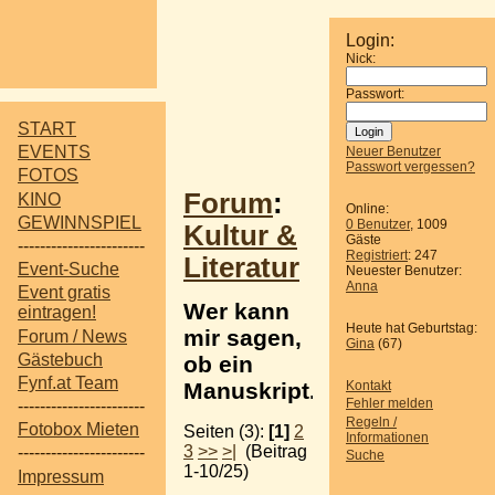
Login:
Nick:
Passwort:
START
EVENTS
Neuer Benutzer
Passwort vergessen?
FOTOS
Forum
:
KINO
Online:
GEWINNSPIEL
0 Benutzer
, 1009
Kultur &
Gäste
-----------------------
Registriert
: 247
Literatur
Event-Suche
Neuester Benutzer:
Anna
Event gratis
Wer kann
eintragen!
Heute hat Geburtstag:
mir sagen,
Forum / News
Gina
(67)
Gästebuch
ob ein
Fynf.at Team
Manuskript...
Kontakt
Fehler melden
-----------------------
Regeln /
Fotobox Mieten
Seiten (3):
[1]
2
Informationen
3
>>
>|
(Beitrag
-----------------------
Suche
1-10/25)
Impressum