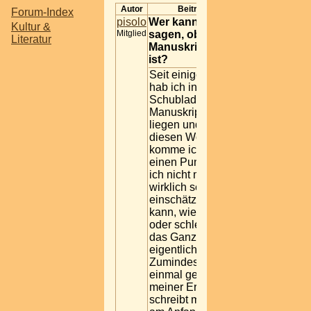
Autor
Beitrag
Forum-Index
pisolo
Wer kann mir
Kultur &
Mitglied
sagen, ob ein
Literatur
Manuskript gut
ist?
Seit einiger Zeit
hab ich in der
Schublade ein
Manuskript
liegen und in
diesen Wochen
komme ich an
einen Punkt, wo
ich nicht mehr
wirklich selbst
einschätzen
kann, wie gut
oder schlecht
das Ganze
eigentlich ist.
Zumindest
einmal gemäß
meiner Erfahrung
schreibt man ja