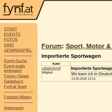
START
EVENTS
FOTOS
Forum
:
Sport, Motor &
KINO
GEWINNSPIEL
Importierte Sportwagen
-----------------------
Event-Suche
Autor
Event gratis
uttabohm4
Importierte Sportwag
eintragen!
Mitglied
Wo kann ich in Deutsc
Forum / News
13.05.2026 13:14
Gästebuch
Fynf.at Team
-----------------------
Fotobox Mieten
-----------------------
Impressum