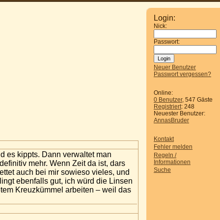
Login:
Nick:
Passwort:
Neuer Benutzer
Passwort vergessen?
Online:
0 Benutzer
, 547 Gäste
Registriert
: 248
Neuester Benutzer:
AnnasBruder
Kontakt
Fehler melden
 es kippts. Dann verwaltet man
Regeln /
Informationen
efinitiv mehr. Wenn Zeit da ist, dars
Suche
ttet auch bei mir sowieso vieles, und
ngt ebenfalls gut, ich würd die Linsen
tetem Kreuzkümmel arbeiten – weil das