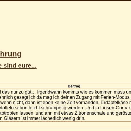
ährung
 sind eure...
Beitrag
nd das nur zu gut… Irgendwann kommts wie es kommen muss und
 ehrlich gesagt ich da mag ich deinen Zugang mit Ferien-Modus d
wenn nicht, dann ist eben keine Zeit vorhanden. Erdäpfelkäse re
offeln schon leicht schrumpelig werden. Und ja Linsen-Curry kli
 abtropfen lassen, und ann mit etwas Zitronenschale und gerös
en Gläsern ist immer lächerlich wenig drin.