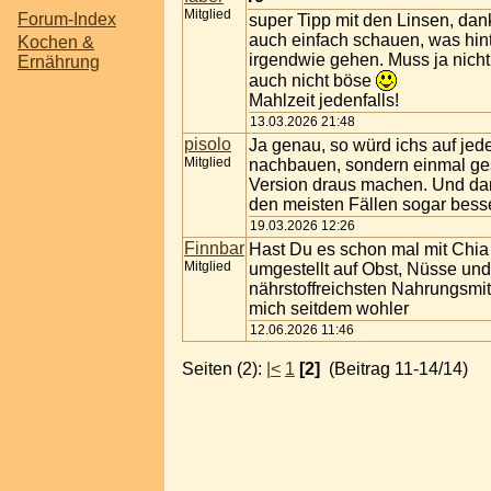
Mitglied
Forum-Index
super Tipp mit den Linsen, da
auch einfach schauen, was hinte
Kochen &
irgendwie gehen. Muss ja nicht 
Ernährung
auch nicht böse
Mahlzeit jedenfalls!
13.03.2026 21:48
pisolo
Ja genau, so würd ichs auf jed
Mitglied
nachbauen, sondern einmal gesc
Version draus machen. Und dann
den meisten Fällen sogar besser
19.03.2026 12:26
Finnbar
Hast Du es schon mal mit Chia 
Mitglied
umgestellt auf Obst, Nüsse un
nährstoffreichsten Nahrungsmit
mich seitdem wohler
12.06.2026 11:46
Seiten (2):
|<
1
[2]
(Beitrag 11-14/14)