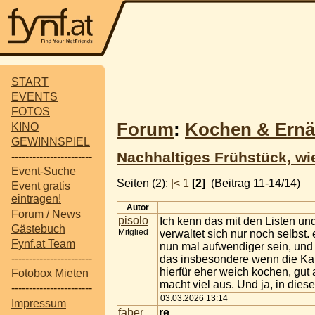
START
EVENTS
FOTOS
Forum
:
Kochen & Ern
KINO
GEWINNSPIEL
Nachhaltiges Frühstück, wie
-----------------------
Event-Suche
Seiten (2):
|<
1
[2]
(Beitrag 11-14/14)
Event gratis
eintragen!
Autor
Forum / News
pisolo
Ich kenn das mit den Listen u
Gästebuch
Mitglied
verwaltet sich nur noch selbst.
Fynf.at Team
nun mal aufwendiger sein, und 
-----------------------
das insbesondere wenn die Kart
hierfür eher weich kochen, gut
Fotobox Mieten
macht viel aus. Und ja, in dies
-----------------------
03.03.2026 13:14
Impressum
faber
re