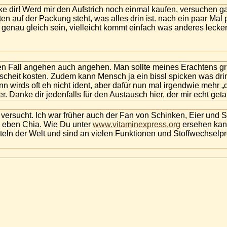
nke dir! Werd mir den Aufstrich noch einmal kaufen, versuche
n auf der Packung steht, was alles drin ist. nach ein paar Mal
genau gleich sein, vielleicht kommt einfach was anderes leckere
en Fall angehen auch angehen. Man sollte meines Erachtens gr
heit kosten. Zudem kann Mensch ja ein bissl spicken was drin 
 wirds oft eh nicht ident, aber dafür nun mal irgendwie mehr „
. Danke dir jedenfalls für den Austausch hier, der mir echt geta
versucht. Ich war früher auch der Fan von Schinken, Eier und Sp
d eben Chia. Wie Du unter
www.vitaminexpress.org
ersehen kann
teln der Welt und sind an vielen Funktionen und Stoffwechselpro