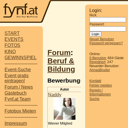
Login:
Nick:
Passwort:
START
EVENTS
Neuer Benutzer
Passwort vergessen?
FOTOS
Forum
:
KINO
Online:
GEWINNSPIEL
0 Benutzer
, 664 Gäste
Beruf &
Registriert
: 247
-----------------------
Neuester Benutzer:
Bildung
Event-Suche
AnnasBruder
Event gratis
Bewerbungstraining
eintragen!
Kontakt
Fehler melden
Forum / News
Autor
Beitr
Regeln /
Gästebuch
Informationen
Naddy
Bewerbungstraining
Fynf.at Team
Suche
Wer kennt das nicht -
-----------------------
Bewerbungsgespräch u
Fotobox Mieten
nervös - und überlegt
wird der Personalist e
-----------------------
kenn das noch zur genü
Impressum
Wiener Mitglied
genug Bewerbungsge