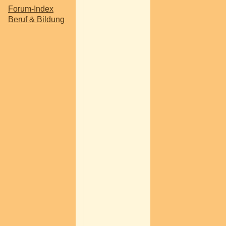
Forum-Index
und da denk ich mir...
Beruf & Bildung
es ist doch sicher sinnv
gerade sich eine neue 
die typischen und unty
und nervigsten Bewer
fragen aufzulisten...
Wem noch was einfällt
natürlich auch gerne 
--------------------------------
---------------------
* Nennen Sie mir ihre 
Eigenschaften (z.b. 
Gewissenhaft, Kundenf
Kommunikativ, Zielorien
(zeitlich oder örtlich flex
* Welche Schwächen h
es die Kunst, etwas ne
verpacken, dass es do
wieder ins positive gez