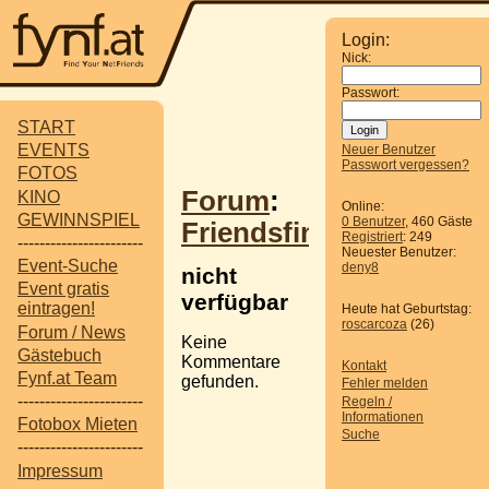
Login:
Nick:
Passwort:
START
EVENTS
Neuer Benutzer
Passwort vergessen?
FOTOS
Forum
:
KINO
Online:
GEWINNSPIEL
0 Benutzer
, 460 Gäste
Friendsfinder
Registriert
: 249
-----------------------
Neuester Benutzer:
Event-Suche
deny8
nicht
Event gratis
verfügbar
eintragen!
Heute hat Geburtstag:
roscarcoza
(26)
Forum / News
Keine
Gästebuch
Kommentare
Kontakt
Fynf.at Team
gefunden.
Fehler melden
-----------------------
Regeln /
Informationen
Fotobox Mieten
Suche
-----------------------
Impressum