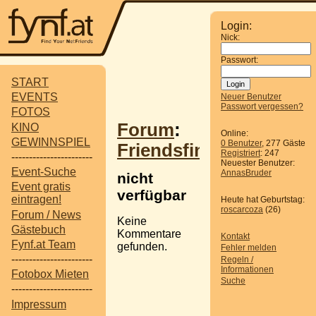
Login:
Nick:
Passwort:
START
EVENTS
Neuer Benutzer
Passwort vergessen?
FOTOS
Forum
:
KINO
Online:
GEWINNSPIEL
0 Benutzer
, 277 Gäste
Friendsfinder
Registriert
: 247
-----------------------
Neuester Benutzer:
Event-Suche
AnnasBruder
nicht
Event gratis
verfügbar
eintragen!
Heute hat Geburtstag:
roscarcoza
(26)
Forum / News
Keine
Gästebuch
Kommentare
Kontakt
Fynf.at Team
gefunden.
Fehler melden
-----------------------
Regeln /
Informationen
Fotobox Mieten
Suche
-----------------------
Impressum