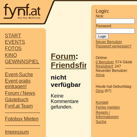
Login:
Nick:
Passwort:
START
EVENTS
Neuer Benutzer
Passwort vergessen?
FOTOS
Forum
:
KINO
Online:
GEWINNSPIEL
0 Benutzer
, 574 Gäste
Friendsfinder
Registriert
: 247
-----------------------
Neuester Benutzer:
Event-Suche
Anna
nicht
Event gratis
verfügbar
eintragen!
Heute hat Geburtstag:
Gina
(67)
Forum / News
Keine
Gästebuch
Kommentare
Kontakt
Fynf.at Team
gefunden.
Fehler melden
-----------------------
Regeln /
Informationen
Fotobox Mieten
Suche
-----------------------
Impressum