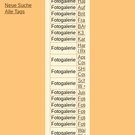
Fotogalerie
Happy Birthday
Neue Suche
Fotogalerie
Aufreisszone
Alle Tags
Fotogalerie
Brithday Special
Fotogalerie
Frauensache
Fotogalerie
BACK to SCHOOL
Fotogalerie
K3 Gewerbe Stadtlau
Fotogalerie
Kandi Coulture @ Club Co
Harley Days auf der Donau
Fotogalerie
/ Reichsbrücke
Appsolut Couture @ Club
Fotogalerie
Couture
SHM - Double Trouble im 
Fotogalerie
Couture
Schatzi Flash @ METAST
Fotogalerie
W < 22 Bez
Fotogalerie
Juicy @ Club Couture
Fotogalerie
Fotoshooting 30.03.2013
Fotogalerie
Fotoshooting 30.03.2013
Fotogalerie
Fotoshooting 30.03.2013
Fotogalerie
Fotoshooting 30.03.2013
Fotogalerie
Fotoshooting 30.03.2013
Wakeboard Contest Vienn
Fotogalerie