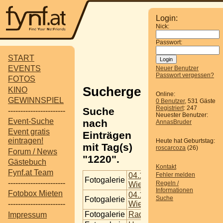
Login:
Nick:
Passwort:
START
EVENTS
Neuer Benutzer
Passwort vergessen?
FOTOS
Suchergebnisse
KINO
Online:
GEWINNSPIEL
0 Benutzer
, 531 Gäste
Registriert
: 247
Suche
-----------------------
Neuester Benutzer:
Event-Suche
nach
AnnasBruder
Event gratis
Einträgen
eintragen!
Heute hat Geburtstag:
mit Tag(s)
roscarcoza
(26)
Forum / News
"1220".
Gästebuch
Kontakt
Fynf.at Team
04.12.2009 Wien - Funho
Fehler melden
Fotogalerie
-----------------------
Regeln /
Wien
Informationen
Fotobox Mieten
04.12.2009Wien - Funhou
Suche
Fotogalerie
Wien Location
-----------------------
Fotogalerie
Radio Wien
Impressum