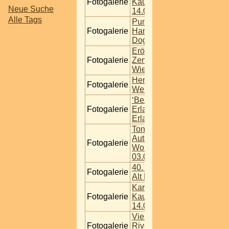
Fotogalerie
Kaufpark Alt Erlaa |
Neue Suche
14.010.2016
Alle Tags
Punschen mit den
Fotogalerie
Harley TwinCam
Dogs
Eröffnung Audi
Fotogalerie
Zentrum Porsche
Wien Liesing
Hertz
Fotogalerie
Weihnachtsfeier
‘Bezirksfest - Alt
Fotogalerie
Erlaa , Kaufpark Alt
Erlaa’ 19.08.2016
Toni Polster
Autogammstunde -
Fotogalerie
Wohnpark Alt Erla |
03.09.2016
40. Jahre Wohnpark
Fotogalerie
Alt Erla | 09.09.2016
Karaokefest Im
Fotogalerie
Kaufpark Alt Erlaa |
14.010.2016
Vienna Autoshow im
Fotogalerie
River Side ,Liesing