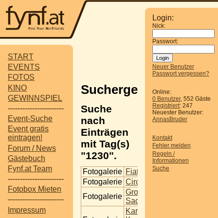
Login:
Nick:
Passwort:
START
EVENTS
Neuer Benutzer
Passwort vergessen?
FOTOS
Suchergebnisse
KINO
Online:
GEWINNSPIEL
0 Benutzer
, 552 Gäste
Registriert
: 247
Suche
-----------------------
Neuester Benutzer:
Event-Suche
nach
AnnasBruder
Event gratis
Einträgen
eintragen!
Kontakt
mit Tag(s)
Fehler melden
Forum / News
"1230".
Regeln /
Gästebuch
Informationen
Fynf.at Team
Suche
Fotogalerie
Fiat Sedici 16 Allrad
-----------------------
Fotogalerie
Circus Frankello
Fotobox Mieten
Grosskopferte und
Fotogalerie
-----------------------
Sacklpicka 2
Impressum
Karaokefest Im