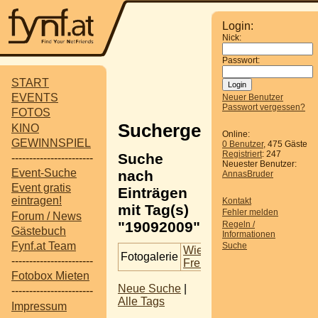
Login:
Nick:
Passwort:
START
EVENTS
Neuer Benutzer
Passwort vergessen?
FOTOS
Suchergebnisse
KINO
Online:
GEWINNSPIEL
0 Benutzer
, 475 Gäste
Registriert
: 247
Suche
-----------------------
Neuester Benutzer:
Event-Suche
nach
AnnasBruder
Event gratis
Einträgen
eintragen!
Kontakt
mit Tag(s)
Fehler melden
Forum / News
"19092009".
Regeln /
Gästebuch
Informationen
Fynf.at Team
Suche
Wien -
Fotogalerie
-----------------------
Freudenau
Fotobox Mieten
Neue Suche
|
-----------------------
Alle Tags
Impressum