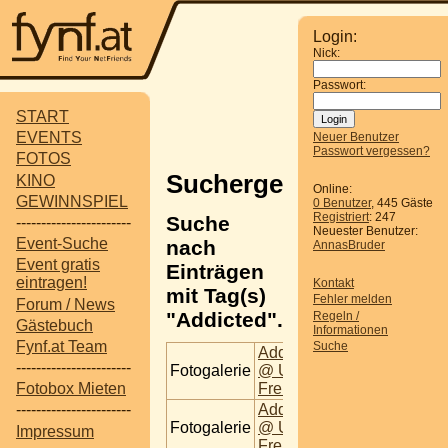
Login:
Nick:
Passwort:
START
EVENTS
Neuer Benutzer
Passwort vergessen?
FOTOS
Suchergebnisse
KINO
Online:
GEWINNSPIEL
0 Benutzer
, 445 Gäste
Registriert
: 247
Suche
-----------------------
Neuester Benutzer:
Event-Suche
nach
AnnasBruder
Event gratis
Einträgen
eintragen!
Kontakt
mit Tag(s)
Fehler melden
Forum / News
"Addicted".
Regeln /
Gästebuch
Informationen
Fynf.at Team
Suche
Addicted
-----------------------
Fotogalerie
@ U4 -
Freitag
Fotobox Mieten
Addicted
-----------------------
Fotogalerie
@ U4 -
Impressum
Freitag