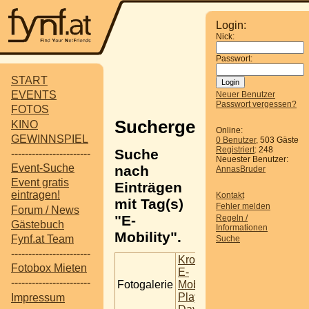
Login:
Nick:
Passwort:
START
EVENTS
Neuer Benutzer
Passwort vergessen?
FOTOS
Suchergebnisse
KINO
Online:
GEWINNSPIEL
0 Benutzer
, 503 Gäste
Registriert
: 248
Suche
-----------------------
Neuester Benutzer:
Event-Suche
nach
AnnasBruder
Event gratis
Einträgen
eintragen!
Kontakt
mit Tag(s)
Fehler melden
Forum / News
"E-
Regeln /
Gästebuch
Informationen
Mobility".
Fynf.at Team
Suche
-----------------------
Krone
Fotobox Mieten
E-
-----------------------
Fotogalerie
Mobility
Play
Impressum