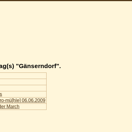
ag(s) "Gänserndorf".
s
ro-mü[hle] 06.06.2009
 der March