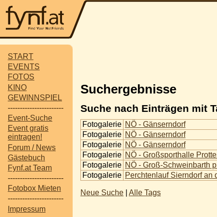
START
EVENTS
FOTOS
Suchergebnisse
KINO
GEWINNSPIEL
Suche nach Einträgen mit T
-----------------------
Event-Suche
Fotogalerie
NÖ - Gänserndorf
Event gratis
Fotogalerie
NÖ - Gänserndorf
eintragen!
Fotogalerie
NÖ - Gänserndorf
Forum / News
Fotogalerie
NÖ - Großsporthalle Protte
Gästebuch
Fotogalerie
NÖ - Groß-Schweinbarth p
Fynf.at Team
Fotogalerie
Perchtenlauf Sierndorf an
-----------------------
Fotobox Mieten
Neue Suche
|
Alle Tags
-----------------------
Impressum