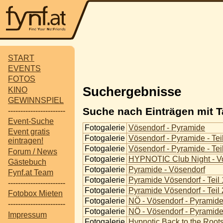
START
EVENTS
FOTOS
Suchergebnisse
KINO
GEWINNSPIEL
Suche nach Einträgen mit T
-----------------------
Event-Suche
Fotogalerie
Vösendorf - Pyramide
Event gratis
Fotogalerie
Vösendorf - Pyramide - Tei
eintragen!
Fotogalerie
Vösendorf - Pyramide - Tei
Forum / News
Fotogalerie
HYPNOTIC Club Night - V
Gästebuch
Fotogalerie
Pyramide - Vösendorf
Fynf.at Team
Fotogalerie
Pyramide Vösendorf - Teil 
-----------------------
Fotogalerie
Pyramide Vösendorf - Teil 
Fotobox Mieten
Fotogalerie
NÖ - Vösendorf - Pyramid
-----------------------
Fotogalerie
NÖ - Vösendorf - Pyramid
Impressum
Fotogalerie
Hypnotic Back to the Root