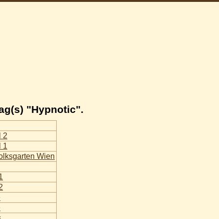
ag(s) "Hypnotic".
l 2
l 1
olksgarten Wien
1
2
e
e
s