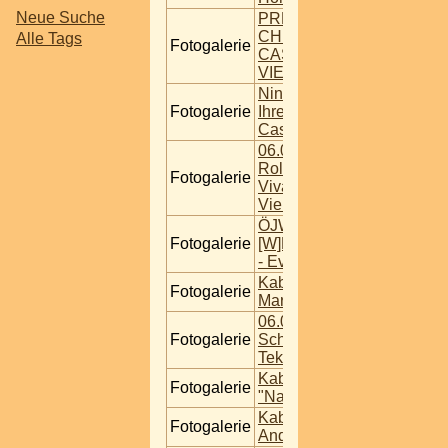
Neue Suche
PREMIERE VON
CHRISTOPH FÄLBL IM
Alle Tags
Fotogalerie
CASANOVA
VIENNA1.2.2022
Nina Hartmann feierte
Fotogalerie
Ihre neues Programm im
CasaNova Vienna
06.05.2023 Benefiz
Roland Düringer
Fotogalerie
Vivanova @ Portofino
Vienna.
ÖJW
Fotogalerie
[W]EIN_Kabarett_Abend
- Eva Maria Marold
Kabarett im Schloss Eva
Fotogalerie
Maria Marold
06.08.2023 Kabarett im
Fotogalerie
Schloss Peter ohne
Tekal
Kabarett im Schloss
Fotogalerie
"Nadja Maleh"
Kabarett im Schloss
Fotogalerie
Andreas Ferner