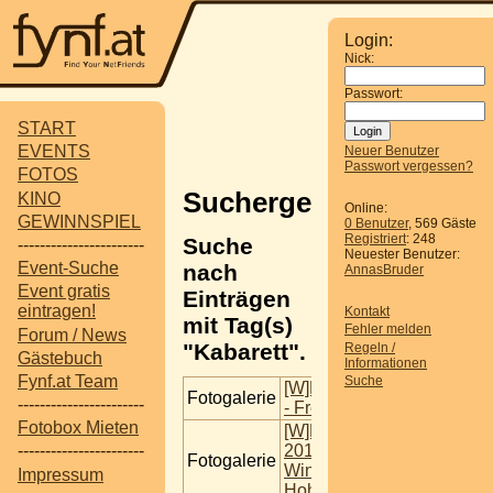
Login:
Nick:
Passwort:
START
EVENTS
Neuer Benutzer
Passwort vergessen?
FOTOS
Suchergebnisse
KINO
Online:
GEWINNSPIEL
0 Benutzer
, 569 Gäste
Registriert
: 248
Suche
-----------------------
Neuester Benutzer:
Event-Suche
nach
AnnasBruder
Event gratis
Einträgen
eintragen!
Kontakt
mit Tag(s)
Fehler melden
Forum / News
"Kabarett".
Regeln /
Gästebuch
Informationen
Fynf.at Team
Suche
[W]EIN_Kabarett_Abend
Fotogalerie
-----------------------
- Fredi Jirkal "Best Of"
Fotobox Mieten
[W]EIN_Kabarett_Abend
2019 - Flo & Wisch @
-----------------------
Fotogalerie
Winzerhaus Stur,
Impressum
Hohenruppersdorf