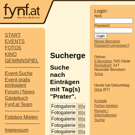
Login:
Nick:
Passwort:
START
EVENTS
Neuer Benutzer
Passwort vergessen?
FOTOS
Suchergebnisse
KINO
Online:
GEWINNSPIEL
0 Benutzer
, 545 Gäste
Registriert
: 247
Suche
-----------------------
Neuester Benutzer:
Event-Suche
nach
Anna
Event gratis
Einträgen
eintragen!
Heute hat Geburtstag:
mit Tag(s)
Gina
(67)
Forum / News
"Prater".
Gästebuch
Kontakt
Fynf.at Team
Fotogalerie
Wien - Kaiserwiese
Fehler melden
-----------------------
Regeln /
Fotogalerie
Wien - Kaiserwiese
Informationen
Fotobox Mieten
Fotogalerie
Wien - Kaiserwiese
Suche
-----------------------
Fotogalerie
Wien - Kaiserwiese
Impressum
Fotogalerie
Wien - Kaiserwiese