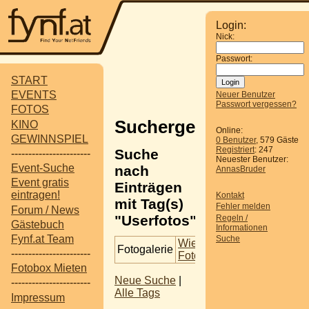
Login:
Nick:
Passwort:
START
EVENTS
Neuer Benutzer
Passwort vergessen?
FOTOS
Suchergebnisse
KINO
Online:
GEWINNSPIEL
0 Benutzer
, 579 Gäste
Registriert
: 247
Suche
-----------------------
Neuester Benutzer:
Event-Suche
nach
AnnasBruder
Event gratis
Einträgen
eintragen!
Kontakt
mit Tag(s)
Fehler melden
Forum / News
"Userfotos".
Regeln /
Gästebuch
Informationen
Fynf.at Team
Suche
Wien -
Fotogalerie
-----------------------
Fotoshooting
Fotobox Mieten
Neue Suche
|
-----------------------
Alle Tags
Impressum