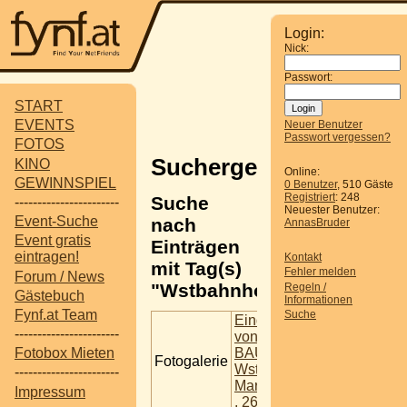
Login:
Nick:
Passwort:
START
EVENTS
Neuer Benutzer
Passwort vergessen?
FOTOS
Suchergebnisse
KINO
Online:
GEWINNSPIEL
0 Benutzer
, 510 Gäste
Registriert
: 248
Suche
-----------------------
Neuester Benutzer:
Event-Suche
nach
AnnasBruder
Event gratis
Einträgen
eintragen!
Kontakt
mit Tag(s)
Fehler melden
Forum / News
"Wstbahnhof".
Regeln /
Gästebuch
Informationen
Fynf.at Team
Suche
Eindrücke
-----------------------
von der IKEA
BAUSTELLE
Fotobox Mieten
Fotogalerie
Wstbahnhof,
-----------------------
Mariahilferstr.
Impressum
, 26.08.2019