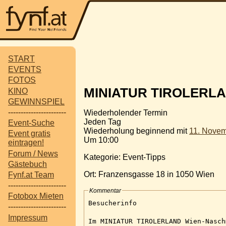
START
EVENTS
FOTOS
MINIATUR TIROLERL
KINO
GEWINNSPIEL
-----------------------
Wiederholender Termin
Jeden Tag
Event-Suche
Wiederholung beginnend mit
11. Nove
Event gratis
Um 10:00
eintragen!
Forum / News
Kategorie: Event-Tipps
Gästebuch
Ort: Franzensgasse 18 in 1050 Wien
Fynf.at Team
-----------------------
Kommentar
Fotobox Mieten
Besucherinfo
-----------------------
Impressum
Im MINIATUR TIROLERLAND Wien-Nasch