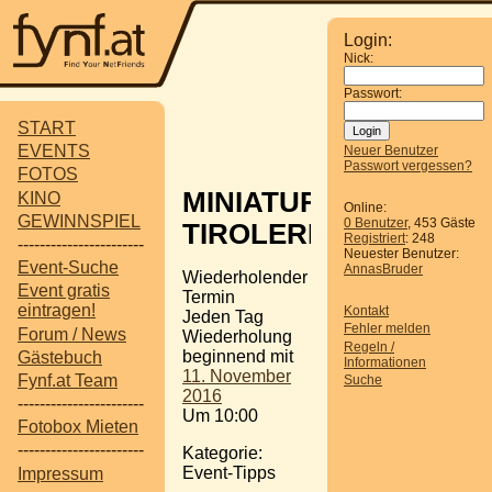
Login:
Nick:
Passwort:
START
EVENTS
Neuer Benutzer
Passwort vergessen?
FOTOS
MINIATUR
KINO
Online:
GEWINNSPIEL
0 Benutzer
, 453 Gäste
TIROLERLAND
Registriert
: 248
-----------------------
Neuester Benutzer:
Event-Suche
AnnasBruder
Wiederholender
Event gratis
Termin
eintragen!
Kontakt
Jeden Tag
Fehler melden
Forum / News
Wiederholung
Regeln /
beginnend mit
Gästebuch
Informationen
11. November
Fynf.at Team
Suche
2016
-----------------------
Um 10:00
Fotobox Mieten
-----------------------
Kategorie:
Event-Tipps
Impressum