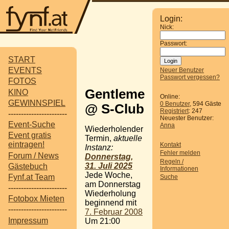
Login:
Nick:
Passwort:
START
EVENTS
Neuer Benutzer
Passwort vergessen?
FOTOS
Gentlemen
KINO
Online:
GEWINNSPIEL
0 Benutzer
, 594 Gäste
@ S-Club
Registriert
: 247
-----------------------
Neuester Benutzer:
Event-Suche
Anna
Wiederholender
Event gratis
Termin,
aktuelle
eintragen!
Kontakt
Instanz:
Fehler melden
Forum / News
Donnerstag,
Regeln /
31. Juli 2025
Gästebuch
Informationen
Jede Woche,
Fynf.at Team
Suche
am Donnerstag
-----------------------
Wiederholung
Fotobox Mieten
beginnend mit
-----------------------
7. Februar 2008
Impressum
Um 21:00