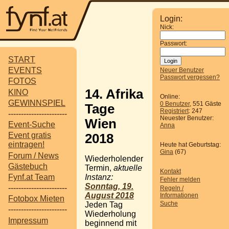
Login:
Nick:
Passwort:
START
EVENTS
Neuer Benutzer
Passwort vergessen?
FOTOS
14. Afrika
KINO
Online:
GEWINNSPIEL
0 Benutzer
, 551 Gäste
Tage
Registriert
: 247
-----------------------
Neuester Benutzer:
Wien
Event-Suche
Anna
Event gratis
2018
eintragen!
Heute hat Geburtstag:
Gina
(67)
Forum / News
Wiederholender
Gästebuch
Termin,
aktuelle
Kontakt
Instanz:
Fynf.at Team
Fehler melden
Sonntag, 19.
-----------------------
Regeln /
August 2018
Informationen
Fotobox Mieten
Suche
Jeden Tag
-----------------------
Wiederholung
Impressum
beginnend mit