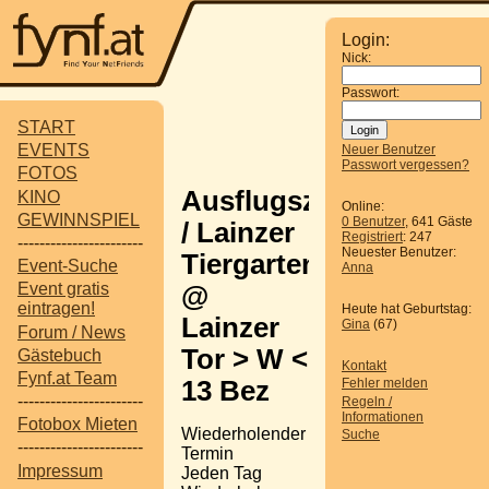
Login:
Nick:
Passwort:
START
EVENTS
Neuer Benutzer
Passwort vergessen?
FOTOS
Ausflugsziel
KINO
Online:
GEWINNSPIEL
0 Benutzer
, 641 Gäste
/ Lainzer
Registriert
: 247
-----------------------
Neuester Benutzer:
Tiergarten
Event-Suche
Anna
Event gratis
@
eintragen!
Heute hat Geburtstag:
Lainzer
Gina
(67)
Forum / News
Tor > W <
Gästebuch
Kontakt
Fynf.at Team
13 Bez
Fehler melden
-----------------------
Regeln /
Informationen
Fotobox Mieten
Wiederholender
Suche
-----------------------
Termin
Impressum
Jeden Tag