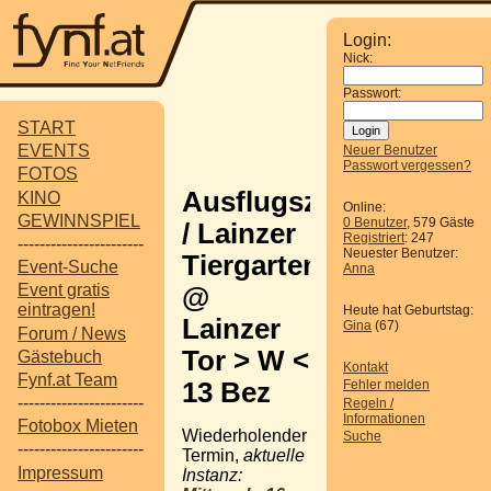
Login:
Nick:
Passwort:
START
EVENTS
Neuer Benutzer
Passwort vergessen?
FOTOS
Ausflugsziel
KINO
Online:
GEWINNSPIEL
0 Benutzer
, 579 Gäste
/ Lainzer
Registriert
: 247
-----------------------
Neuester Benutzer:
Tiergarten
Event-Suche
Anna
Event gratis
@
eintragen!
Heute hat Geburtstag:
Lainzer
Gina
(67)
Forum / News
Tor > W <
Gästebuch
Kontakt
Fynf.at Team
13 Bez
Fehler melden
-----------------------
Regeln /
Informationen
Fotobox Mieten
Wiederholender
Suche
-----------------------
Termin,
aktuelle
Impressum
Instanz: