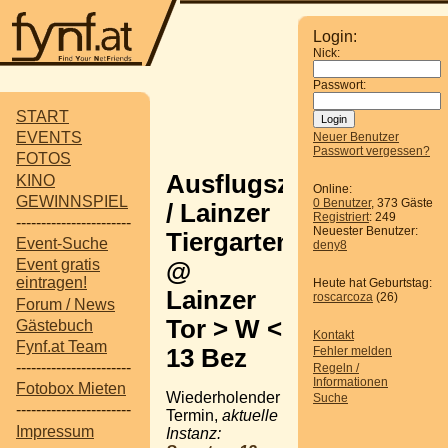
Login:
Nick:
Passwort:
START
EVENTS
Neuer Benutzer
Passwort vergessen?
FOTOS
Ausflugsziel
KINO
Online:
GEWINNSPIEL
0 Benutzer
, 373 Gäste
/ Lainzer
Registriert
: 249
-----------------------
Neuester Benutzer:
Tiergarten
Event-Suche
deny8
Event gratis
@
eintragen!
Heute hat Geburtstag:
Lainzer
roscarcoza
(26)
Forum / News
Tor > W <
Gästebuch
Kontakt
Fynf.at Team
13 Bez
Fehler melden
-----------------------
Regeln /
Informationen
Fotobox Mieten
Wiederholender
Suche
-----------------------
Termin,
aktuelle
Impressum
Instanz: