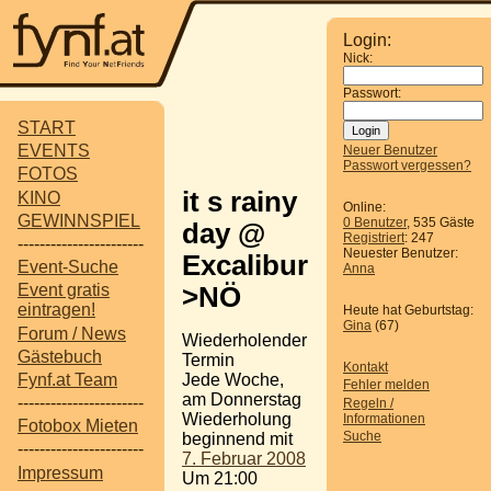
Login:
Nick:
Passwort:
START
EVENTS
Neuer Benutzer
Passwort vergessen?
FOTOS
it s rainy
KINO
Online:
GEWINNSPIEL
0 Benutzer
, 535 Gäste
day @
Registriert
: 247
-----------------------
Neuester Benutzer:
Excalibur
Event-Suche
Anna
Event gratis
>NÖ
eintragen!
Heute hat Geburtstag:
Gina
(67)
Forum / News
Wiederholender
Gästebuch
Termin
Kontakt
Jede Woche,
Fynf.at Team
Fehler melden
am Donnerstag
-----------------------
Regeln /
Wiederholung
Informationen
Fotobox Mieten
Suche
beginnend mit
-----------------------
7. Februar 2008
Impressum
Um 21:00