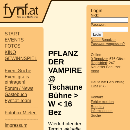
Login:
Nick:
Passwort:
START
EVENTS
Neuer Benutzer
Passwort vergessen?
FOTOS
PFLANZ
KINO
Online:
GEWINNSPIEL
0 Benutzer
, 576 Gäste
DER
Registriert
: 247
-----------------------
Neuester Benutzer:
VAMPIRE
Event-Suche
Anna
Event gratis
@
eintragen!
Heute hat Geburtstag:
Tschauner
Gina
(67)
Forum / News
Bühne >
Gästebuch
Kontakt
Fynf.at Team
W < 16
Fehler melden
-----------------------
Regeln /
Bez
Informationen
Fotobox Mieten
Suche
-----------------------
Wiederholender
Impressum
Termin,
aktuelle