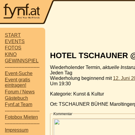
START
EVENTS
FOTOS
HOTEL TSCHAUNER @ T
KINO
GEWINNSPIEL
-----------------------
Wiederholender Termin,
aktuelle Instan
Jeden Tag
Event-Suche
Wiederholung beginnend mit
12. Juni 
Event gratis
Um 19:30
eintragen!
Forum / News
Kategorie: Kunst & Kultur
Gästebuch
Ort: TSCHAUNER BÜHNE Maroltingergas
Fynf.at Team
-----------------------
Kommentar
Fotobox Mieten
-----------------------
Impressum