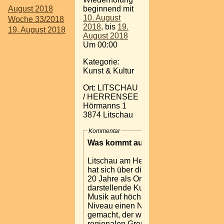
August 2018
beginnend mit
10. August
Woche 33/2018
2018
, bis
19.
19. August 2018
August 2018
Um 00:00
Kategorie:
Kunst & Kultur
Ort: LITSCHAU
/ HERRENSEE
Hörmanns 1
3874 Litschau
Kommentar
Was kommt auf Sie zu ?
Litschau am Herrensee
hat sich über die letzten
20 Jahre als Ort für
darstellende Kunst und
Musik auf höchstem
Niveau einen Namen
gemacht, der weit über die
regionalen Grenzen