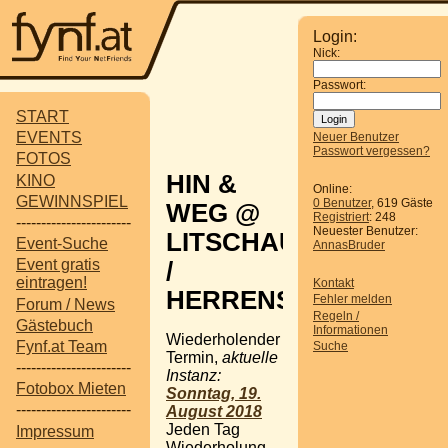
Login:
Nick:
Passwort:
START
EVENTS
Neuer Benutzer
Passwort vergessen?
FOTOS
HIN &
KINO
Online:
GEWINNSPIEL
0 Benutzer
, 619 Gäste
WEG @
Registriert
: 248
-----------------------
Neuester Benutzer:
LITSCHAU
Event-Suche
AnnasBruder
Event gratis
/
eintragen!
Kontakt
HERRENSEE
Fehler melden
Forum / News
Regeln /
Gästebuch
Informationen
Wiederholender
Fynf.at Team
Suche
Termin,
aktuelle
-----------------------
Instanz:
Fotobox Mieten
Sonntag, 19.
-----------------------
August 2018
Jeden Tag
Impressum
Wiederholung