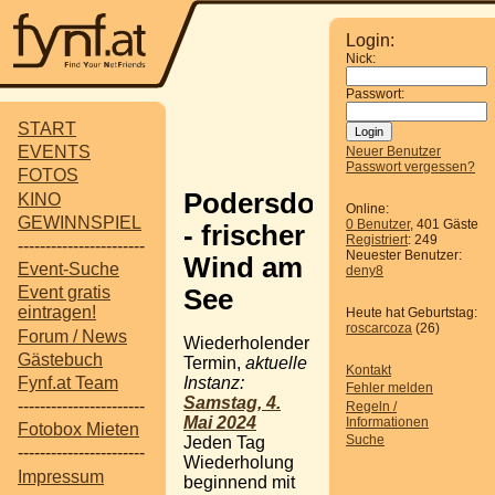
Login:
Nick:
Passwort:
START
EVENTS
Neuer Benutzer
Passwort vergessen?
FOTOS
Podersdorf
KINO
Online:
GEWINNSPIEL
0 Benutzer
, 401 Gäste
- frischer
Registriert
: 249
-----------------------
Neuester Benutzer:
Wind am
Event-Suche
deny8
Event gratis
See
eintragen!
Heute hat Geburtstag:
roscarcoza
(26)
Forum / News
Wiederholender
Gästebuch
Termin,
aktuelle
Kontakt
Instanz:
Fynf.at Team
Fehler melden
Samstag, 4.
-----------------------
Regeln /
Mai 2024
Informationen
Fotobox Mieten
Suche
Jeden Tag
-----------------------
Wiederholung
Impressum
beginnend mit