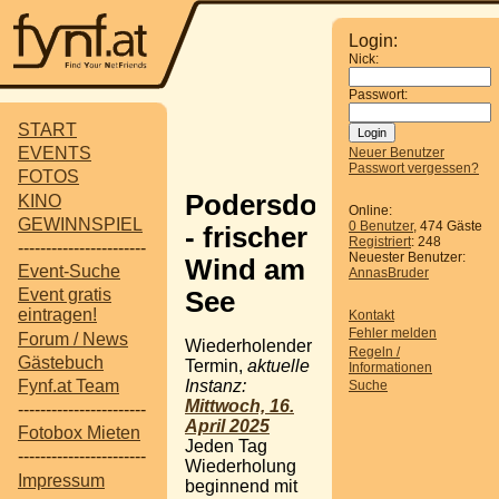
Login:
Nick:
Passwort:
START
EVENTS
Neuer Benutzer
Passwort vergessen?
FOTOS
Podersdorf
KINO
Online:
GEWINNSPIEL
0 Benutzer
, 474 Gäste
- frischer
Registriert
: 248
-----------------------
Neuester Benutzer:
Wind am
Event-Suche
AnnasBruder
Event gratis
See
eintragen!
Kontakt
Fehler melden
Forum / News
Wiederholender
Regeln /
Gästebuch
Termin,
aktuelle
Informationen
Instanz:
Fynf.at Team
Suche
Mittwoch, 16.
-----------------------
April 2025
Fotobox Mieten
Jeden Tag
-----------------------
Wiederholung
Impressum
beginnend mit