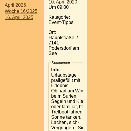
10. April 2020
April 2025
Um 09:00
Woche 16/2025
Kategorie:
16. April 2025
Event-Tipps
Ort:
Hauptstraße 2
7141
Podersdorf am
See
Kommentar
Info
Urlaubstage
prallgefüllt mit
Erlebnis!
Ob hart am Wind,
beim Surfen,
Segeln und Kiten
oder familiär, beim
Tretboot fahren,
Sonne tanken,
Lachen, sich-
Vergnügen - Sie