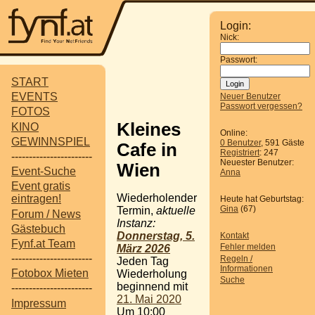
Login:
Nick:
Passwort:
START
EVENTS
Neuer Benutzer
Passwort vergessen?
FOTOS
Kleines
KINO
Online:
GEWINNSPIEL
0 Benutzer
, 591 Gäste
Cafe in
Registriert
: 247
-----------------------
Neuester Benutzer:
Wien
Event-Suche
Anna
Event gratis
Wiederholender
eintragen!
Heute hat Geburtstag:
Gina
(67)
Termin,
aktuelle
Forum / News
Instanz:
Gästebuch
Donnerstag, 5.
Kontakt
Fynf.at Team
Fehler melden
März 2026
-----------------------
Regeln /
Jeden Tag
Informationen
Fotobox Mieten
Wiederholung
Suche
beginnend mit
-----------------------
21. Mai 2020
Impressum
Um 10:00