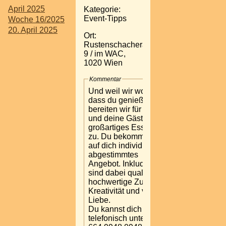
April 2025
Kategorie:
Event-Tipps
Woche 16/2025
20. April 2025
Ort:
Rustenschacherallee
9 / im WAC,
1020 Wien
Kommentar
Und weil wir wollen,
dass du genießt,
bereiten wir für dich
und deine Gäste
großartiges Essen
zu. Du bekommst ein
auf dich individuell
abgestimmtes
Angebot. Inkludiert
sind dabei qualitativ
hochwertige Zutaten,
Kreativität und viel
Liebe.
Du kannst dich gerne
telefonisch unter +43