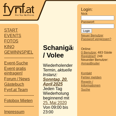
Login:
Nick:
Passwort:
START
EVENTS
Neuer Benutzer
Passwort vergessen?
FOTOS
Schanigärten
KINO
Online:
GEWINNSPIEL
0 Benutzer
, 483 Gäste
/ Volee
Registriert
: 248
-----------------------
Neuester Benutzer:
Event-Suche
AnnasBruder
Wiederholender
Event gratis
Termin,
aktuelle
eintragen!
Kontakt
Instanz:
Fehler melden
Forum / News
Sonntag, 20.
Regeln /
April 2025
Gästebuch
Informationen
Jeden Tag
Fynf.at Team
Suche
Wiederholung
-----------------------
beginnend mit
Fotobox Mieten
25. Mai 2020
-----------------------
Von 09:00 bis
Impressum
23:00