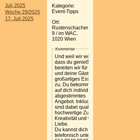
Juli 2025
Kategorie:
Event-Tipps
Woche 29/2025
17. Juli 2025
Ort:
Rustenschacherallee
9 / im WAC,
1020 Wien
Kommentar
Und weil wir wollen,
dass du genießt,
bereiten wir für dich
und deine Gäste
großartiges Essen
zu. Du bekommst ein
auf dich individuell
abgestimmtes
Angebot. Inkludiert
sind dabei qualitativ
hochwertige Zutaten,
Kreativität und viel
Liebe.
Du kannst dich gerne
telefonisch unter +43