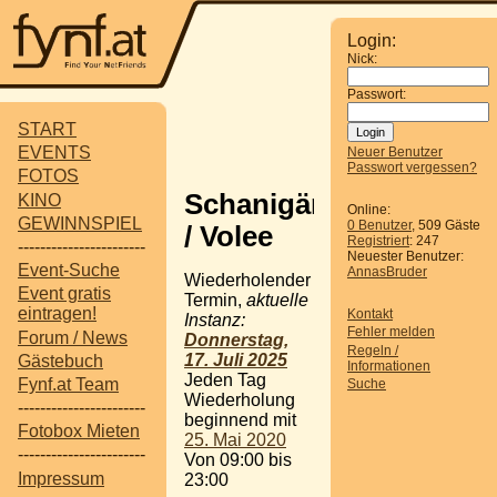
Login:
Nick:
Passwort:
START
EVENTS
Neuer Benutzer
Passwort vergessen?
FOTOS
Schanigärten
KINO
Online:
GEWINNSPIEL
0 Benutzer
, 509 Gäste
/ Volee
Registriert
: 247
-----------------------
Neuester Benutzer:
Event-Suche
AnnasBruder
Wiederholender
Event gratis
Termin,
aktuelle
eintragen!
Kontakt
Instanz:
Fehler melden
Forum / News
Donnerstag,
Regeln /
17. Juli 2025
Gästebuch
Informationen
Jeden Tag
Fynf.at Team
Suche
Wiederholung
-----------------------
beginnend mit
Fotobox Mieten
25. Mai 2020
-----------------------
Von 09:00 bis
Impressum
23:00