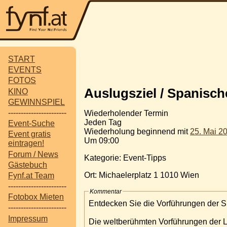
START
EVENTS
FOTOS
Auslugsziel / Spanisch
KINO
GEWINNSPIEL
-----------------------
Wiederholender Termin
Jeden Tag
Event-Suche
Wiederholung beginnend mit
25. Mai 2
Event gratis
Um 09:00
eintragen!
Forum / News
Kategorie: Event-Tipps
Gästebuch
Ort: Michaelerplatz 1 1010 Wien
Fynf.at Team
-----------------------
Kommentar
Fotobox Mieten
Entdecken Sie die Vorführungen der S
-----------------------
Impressum
Die weltberühmten Vorführungen der Li