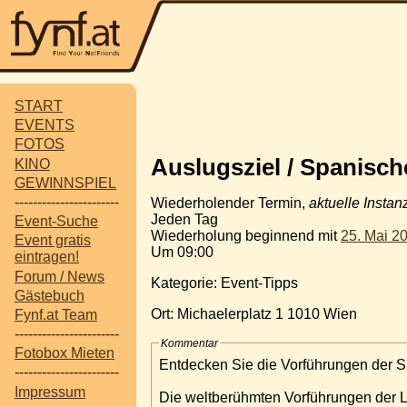
START
EVENTS
FOTOS
Auslugsziel / Spanisch
KINO
GEWINNSPIEL
-----------------------
Wiederholender Termin,
aktuelle Instan
Jeden Tag
Event-Suche
Wiederholung beginnend mit
25. Mai 2
Event gratis
Um 09:00
eintragen!
Forum / News
Kategorie: Event-Tipps
Gästebuch
Ort: Michaelerplatz 1 1010 Wien
Fynf.at Team
-----------------------
Kommentar
Fotobox Mieten
Entdecken Sie die Vorführungen der S
-----------------------
Impressum
Die weltberühmten Vorführungen der Li