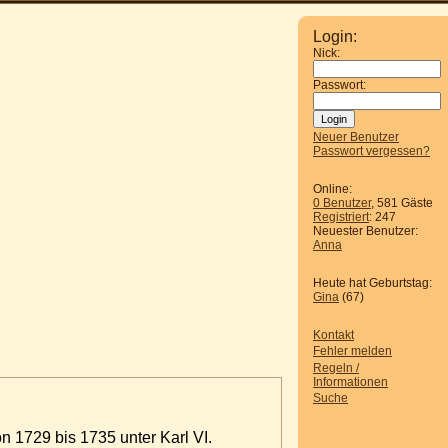
Login:
Nick:
Passwort:
Neuer Benutzer
Passwort vergessen?
Online:
0 Benutzer
, 581 Gäste
Registriert
: 247
Neuester Benutzer:
Anna
Heute hat Geburtstag:
Gina
(67)
Kontakt
Fehler melden
Regeln /
Informationen
Suche
n 1729 bis 1735 unter Karl VI.