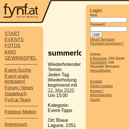
Login:
Nick:
Passwort:
START
EVENTS
Neuer Benutzer
Passwort vergessen?
FOTOS
summerlounge.sky53
KINO
Online:
GEWINNSPIEL
0 Benutzer
, 550 Gäste
Registriert
: 248
-----------------------
Wiederholender
Neuester Benutzer:
Termin
Event-Suche
AnnasBruder
Jeden Tag
Event gratis
Wiederholung
eintragen!
Kontakt
beginnend mit
Fehler melden
Forum / News
22. Mai 2020
Regeln /
Gästebuch
Informationen
Um 15:00
Fynf.at Team
Suche
Kategorie:
-----------------------
Event-Tipps
Fotobox Mieten
-----------------------
Ort: Blaue
Impressum
Lagune, 2351