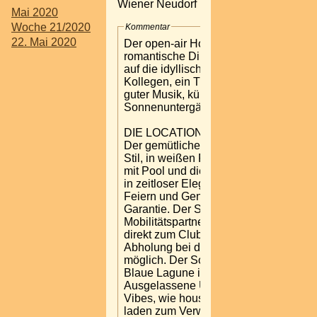
Wiener Neudorf
Mai 2020
Woche 21/2020
Kommentar
22. Mai 2020
Der open-air Hotspot ist besonders gee
romantische Dinner mit traumhaften Au
auf die idyllische Lagune, für After-Wo
Kollegen, ein Treffen mit Freunden, um
guter Musik, kühlen Drinks und magis
Sonnenuntergänge den Sommer zu ge
DIE LOCATION
Der gemütliche Lounge Bereiche im V
Stil, in weißen Paletten Mobilar, die V
mit Pool und die Bar, wie auch das Re
in zeitloser Eleganz, bieten einen Mix
Feiern und Genießen mit Urlaubsfeeli
Garantie. Der Shuttle-Service von
Mobilitätspartner bringt die Gäste vom
direkt zum Club, auf Anfrage ist auch 
Abholung bei der Badner Bahn Haltes
möglich. Der Sonnenuntergang verwan
Blaue Lagune in einen attraktiven Part
Ausgelassene Urlaubsstimmung und 
Vibes, wie house, chillout, beachclub
laden zum Verweilen und Tanzen ein. H