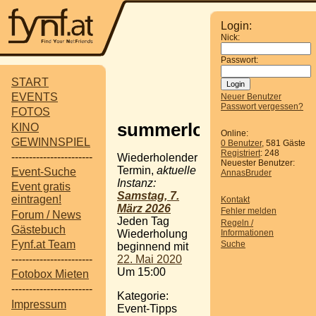
Login:
Nick:
Passwort:
START
EVENTS
Neuer Benutzer
Passwort vergessen?
FOTOS
summerlounge.sky53
KINO
Online:
GEWINNSPIEL
0 Benutzer
, 581 Gäste
Registriert
: 248
-----------------------
Wiederholender
Neuester Benutzer:
Termin,
aktuelle
Event-Suche
AnnasBruder
Instanz:
Event gratis
Samstag, 7.
eintragen!
Kontakt
März 2026
Fehler melden
Forum / News
Jeden Tag
Regeln /
Gästebuch
Informationen
Wiederholung
Fynf.at Team
Suche
beginnend mit
22. Mai 2020
-----------------------
Um 15:00
Fotobox Mieten
-----------------------
Kategorie:
Impressum
Event-Tipps