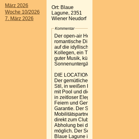
März 2026
Ort: Blaue
Woche 10/2026
Lagune, 2351
Wiener Neudorf
7. März 2026
Kommentar
Der open-air Hotspot ist besonders gee
romantische Dinner mit traumhaften Au
auf die idyllische Lagune, für After-Wo
Kollegen, ein Treffen mit Freunden, um
guter Musik, kühlen Drinks und magis
Sonnenuntergänge den Sommer zu ge
DIE LOCATION
Der gemütliche Lounge Bereiche im V
Stil, in weißen Paletten Mobilar, die V
mit Pool und die Bar, wie auch das Re
in zeitloser Eleganz, bieten einen Mix
Feiern und Genießen mit Urlaubsfeeli
Garantie. Der Shuttle-Service von
Mobilitätspartner bringt die Gäste vom
direkt zum Club, auf Anfrage ist auch 
Abholung bei der Badner Bahn Haltes
möglich. Der Sonnenuntergang verwan
Blaue Lagune in einen attraktiven Part