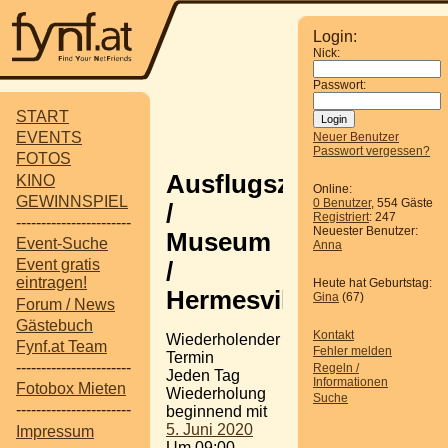
Login:
Nick:
Passwort:
START
EVENTS
Neuer Benutzer
Passwort vergessen?
FOTOS
Ausflugsziel
KINO
Online:
GEWINNSPIEL
0 Benutzer
, 554 Gäste
/
Registriert
: 247
-----------------------
Neuester Benutzer:
Museum
Event-Suche
Anna
Event gratis
/
eintragen!
Heute hat Geburtstag:
Hermesvilla
Gina
(67)
Forum / News
Gästebuch
Kontakt
Wiederholender
Fynf.at Team
Fehler melden
Termin
-----------------------
Regeln /
Jeden Tag
Informationen
Fotobox Mieten
Wiederholung
Suche
-----------------------
beginnend mit
5. Juni 2020
Impressum
Um 09:00