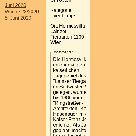
Juni 2020
Kategorie:
Woche 23/2020
Event-Tipps
5. Juni 2020
Ort: Hermesvilla
Lainzer
Tiergarten 1130
Wien
Kommentar
Die Hermesvilla, mitten
im ehemaligen
kaiserlichen
Jagdgebiet des
"Lainzer Tiergartens"
im Südwesten Wiens
gelegen, wurde 1882
bis 1886 vom
"Ringstraßen-
Architekten" Karl von
Hasenauer im Auftrag
Kaiser Franz Josephs
errichtet. Als Jagdhaus
geplant, machte Kaiser
Franz Joseph diese