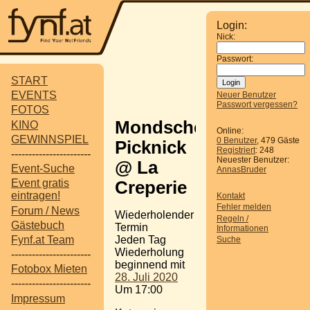
Login:
Nick:
Passwort:
START
EVENTS
Neuer Benutzer
Passwort vergessen?
FOTOS
Mondschein-
KINO
Online:
GEWINNSPIEL
0 Benutzer
, 479 Gäste
Picknick
Registriert
: 248
-----------------------
Neuester Benutzer:
@ La
Event-Suche
AnnasBruder
Event gratis
Creperie
eintragen!
Kontakt
Fehler melden
Forum / News
Wiederholender
Regeln /
Gästebuch
Termin
Informationen
Jeden Tag
Fynf.at Team
Suche
Wiederholung
-----------------------
beginnend mit
Fotobox Mieten
28. Juli 2020
-----------------------
Um 17:00
Impressum