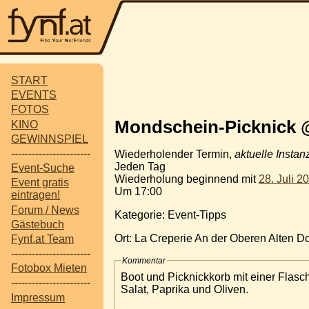
START
EVENTS
FOTOS
Mondschein-Picknick @
KINO
GEWINNSPIEL
-----------------------
Wiederholender Termin,
aktuelle Instan
Jeden Tag
Event-Suche
Wiederholung beginnend mit
28. Juli 2
Event gratis
Um 17:00
eintragen!
Forum / News
Kategorie: Event-Tipps
Gästebuch
Ort: La Creperie An der Oberen Alten 
Fynf.at Team
-----------------------
Kommentar
Fotobox Mieten
Boot und Picknickkorb mit einer Flasc
-----------------------
Salat, Paprika und Oliven.
Impressum