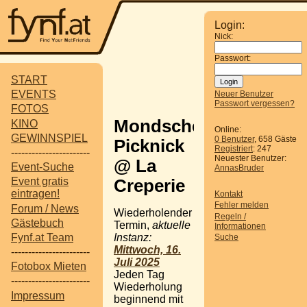
Login:
Nick:
Passwort:
START
EVENTS
Neuer Benutzer
Passwort vergessen?
FOTOS
Mondschein-
KINO
Online:
GEWINNSPIEL
0 Benutzer
, 658 Gäste
Picknick
Registriert
: 247
-----------------------
Neuester Benutzer:
@ La
Event-Suche
AnnasBruder
Event gratis
Creperie
eintragen!
Kontakt
Fehler melden
Forum / News
Wiederholender
Regeln /
Gästebuch
Termin,
aktuelle
Informationen
Instanz:
Fynf.at Team
Suche
Mittwoch, 16.
-----------------------
Juli 2025
Fotobox Mieten
Jeden Tag
-----------------------
Wiederholung
Impressum
beginnend mit