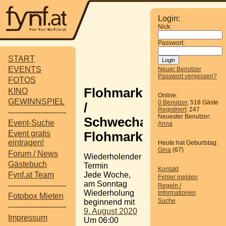
Login:
Nick:
Passwort:
START
EVENTS
Neuer Benutzer
Passwort vergessen?
FOTOS
Flohmarkt
KINO
Online:
GEWINNSPIEL
0 Benutzer
, 518 Gäste
/
Registriert
: 247
-----------------------
Neuester Benutzer:
Schwecharter
Event-Suche
Anna
Event gratis
Flohmarkt
eintragen!
Heute hat Geburtstag:
Gina
(67)
Forum / News
Wiederholender
Gästebuch
Termin
Kontakt
Jede Woche,
Fynf.at Team
Fehler melden
am Sonntag
-----------------------
Regeln /
Wiederholung
Informationen
Fotobox Mieten
Suche
beginnend mit
-----------------------
9. August 2020
Impressum
Um 06:00