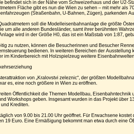
 befindet sich in der Nähe vom Schweizerhaus und der U2-Sta
atmetern Fläche gibt es nun die Wien zu sehen – mit mehr als 
nenfahrzeugen (Straßenbahn, U-Bahnen, Zügen), parkenden Au
Quadratmetern soll die Modelleisenbahnanlage die größte Öster
ie um alle anderen Bundesländer, samt ihrer berühmten Wahrze
Anlage wird in der Größe H0, das ist ein Maßstab von 1:87, geb
eitig zu nutzen, können die Besucherinnen und Besucher Renne
rnsteuerung bedienen. In weiteren Bereichen der Ausstellung k
der im Kinderbereich mit Holzspielzeug weitere Eisenbahnwelte
kehrserziehung
erattraktion von „Kralovstvi zeleznic“, der größten Modellbahna
war es, eine noch größere in Wien zu eröffnen.
breiten Öffentlichkeit die Themen Modellbau, Eisenbahntechnik
nd Workshops geben. Insgesamt wurden in das Projekt über 13 
 und Krediten.
äglich von 9.00 bis 21.00 Uhr geöffnet. Für Erwachsene kostet de
nen 19 Euro. Eine Ermäßigung bekommt man etwa durch eine ÖBB