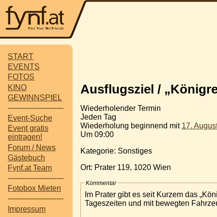
START
EVENTS
FOTOS
Ausflugsziel / „Königr
KINO
GEWINNSPIEL
-----------------------
Wiederholender Termin
Jeden Tag
Event-Suche
Wiederholung beginnend mit
17. Augus
Event gratis
Um 09:00
eintragen!
Forum / News
Kategorie: Sonstiges
Gästebuch
Ort: Prater 119, 1020 Wien
Fynf.at Team
-----------------------
Kommentar
Fotobox Mieten
Im Prater gibt es seit Kurzem das „Kö
-----------------------
Tageszeiten und mit bewegten Fahrz
Impressum