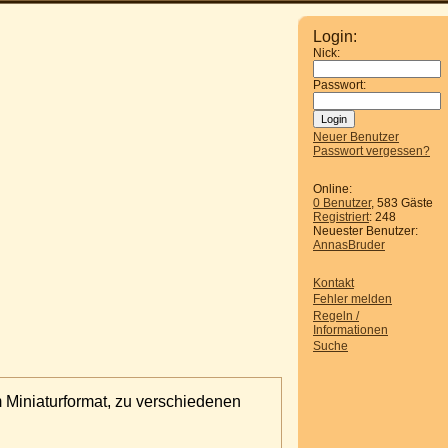
Login:
Nick:
Passwort:
Neuer Benutzer
Passwort vergessen?
Online:
0 Benutzer
, 583 Gäste
Registriert
: 248
Neuester Benutzer:
AnnasBruder
Kontakt
Fehler melden
Regeln /
Informationen
Suche
m Miniaturformat, zu verschiedenen