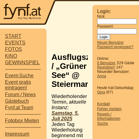
Login:
Nick:
Passwort:
START
EVENTS
Neuer Benutzer
Passwort vergessen?
FOTOS
Ausflugsziel
KINO
Online:
GEWINNSPIEL
0 Benutzer
, 529 Gäste
/ „Grüner
Registriert
: 247
-----------------------
Neuester Benutzer:
See“ @
Event-Suche
Anna
Event gratis
Steiermark
eintragen!
Heute hat Geburtstag:
Gina
(67)
Forum / News
Wiederholender
Gästebuch
Termin,
aktuelle
Kontakt
Instanz:
Fynf.at Team
Fehler melden
Samstag, 5.
-----------------------
Regeln /
Juli 2025
Informationen
Fotobox Mieten
Suche
Jeden Tag
-----------------------
Wiederholung
Impressum
beginnend mit