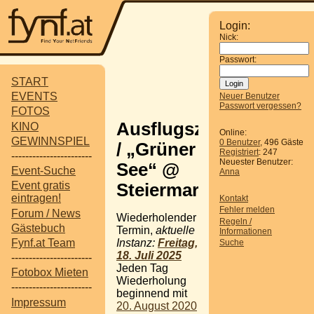
Login:
Nick:
Passwort:
START
EVENTS
Neuer Benutzer
Passwort vergessen?
FOTOS
Ausflugsziel
KINO
Online:
GEWINNSPIEL
0 Benutzer
, 496 Gäste
/ „Grüner
Registriert
: 247
-----------------------
Neuester Benutzer:
See“ @
Event-Suche
Anna
Event gratis
Steiermark
eintragen!
Kontakt
Fehler melden
Forum / News
Wiederholender
Regeln /
Gästebuch
Termin,
aktuelle
Informationen
Instanz:
Freitag,
Fynf.at Team
Suche
18. Juli 2025
-----------------------
Jeden Tag
Fotobox Mieten
Wiederholung
-----------------------
beginnend mit
Impressum
20. August 2020